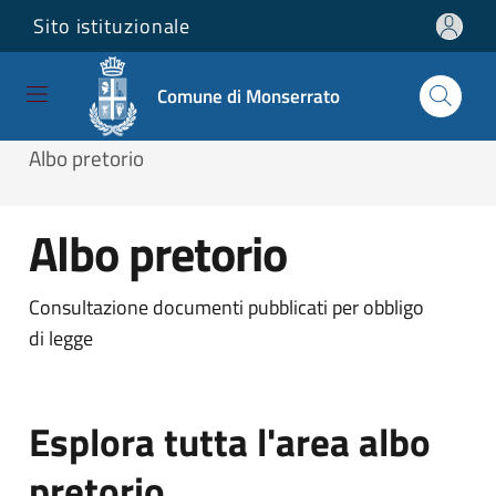
Sito istituzionale
Salta e vai al contenuto
Salta e vai al footer
Comune di Monserrato
Home
/
Servizi online
/
Trasparenza
/
Albo pretorio
Albo pretorio
Consultazione documenti pubblicati per obbligo
di legge
Esplora tutta l'area albo
pretorio