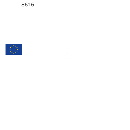
8616
COMUNE DI
MONSERRATO
CITTADINI E IMPRESE
TRASPARENZA