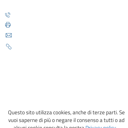
0705792245
0705792245
protocollo@pec.comune.monserrato.ca.it
https://www.comune.monserrato.ca.it/it
Informativa privacy
Dichiarazione di accessibilità
Questo sito utilizza cookies, anche di terze parti. Se
vuoi saperne di più o negare il consenso a tutti o ad
alcuni cookie consulta la nostra
Privacy policy
.